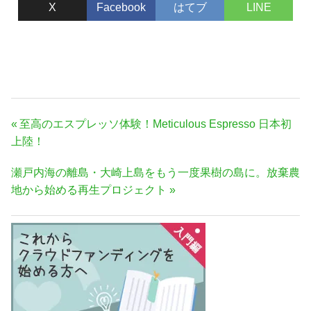
X
Facebook
はてブ
LINE
投
前
至高のエスプレッソ体験！Meticulous Espresso 日本初
稿
の
上陸！
ナ
記
次
瀬戸内海の離島・大崎上島をもう一度果樹の島に。放棄農
事:
ビ
の
地から始める再生プロジェクト
ゲ
記
ー
事:
シ
ョ
ン