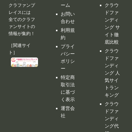
レイスには
ドファ
お問い
全てのクラフ
ンディ
合わせ
ァンサイトの
ング サ
利用規
情報が集約！
イト徹
約
底比較
［関連サイ
プライ
クラウ
ト］
バシー
ドファ
ポリシ
ンディ
ー
ング 人
特定商
気サイ
取引法
トラン
に基づ
キング
く表示
クラウ
運営会
ドファ
社
ンディ
ング代
行・コ
ンサル