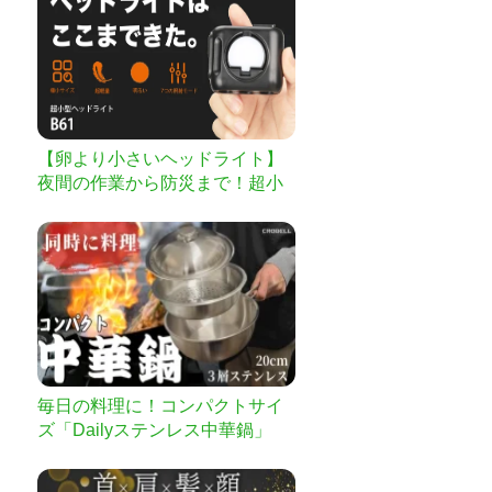
【卵より小さいヘッドライト】
夜間の作業から防災まで！超小
型ヘッドライト｜B61
毎日の料理に！コンパクトサイ
ズ「Dailyステンレス中華鍋」
炒、蒸、煮、揚、焼