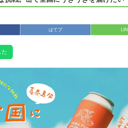
はてブ
LI
した