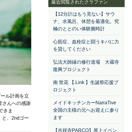
最近閲覧されたクラファン
【12分計はもう見ない】サウ
ナ、水風呂、休憩を最適化。究
極のととのい体験腕時計
心筋症、血栓症と闘うキバに力
を貸してください
弘法大師縁の修行道場 大蔵寺
復興プロジェクト
南 世花 【.Link 】生誕祭応援プ
ロジェクト
ゴール計画を立
メイドキッチンカーNarraTive
皆さんへの感謝
全国の主様の元へお迎えに参り
できま
ます
と、2ndゴー
【吉祥寺PARCO】屋上イベン