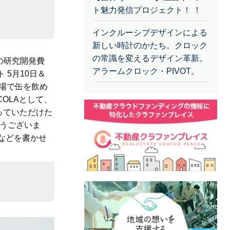
ト魅力発信プロジェクト！ ！
インクルーシブデザインによる
新しい時計のかたち。クロック
の常識を変えるデザイン革新。
商品の研究開発費
アラームクロック・PIVOT。
 5月10日＆
の場で缶を飲め
COLAとして、
っていただけた
とうございま
けなどを書かせ