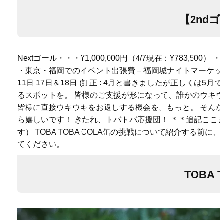
【2nd
Nextゴール・・・¥1,000,000円（4/7現在：¥783,5
・東京・福岡でのイベント出張費 – 福岡城ナイトマーケット 
11日 17日＆18日 (訂正 : 4月と書きましたが正し
るスポットを。 皆様のご支援が形になって、誰かのウキウキ
皆様に直接ウキウキをお返しする機会を、もっと。 そんな
ら嬉しいです！ きたれ、トバトバ応援団！ ＊＊追記こ
す） TOBA TOBA COLA缶の挑戦について紹介する前
てください。
TOBA