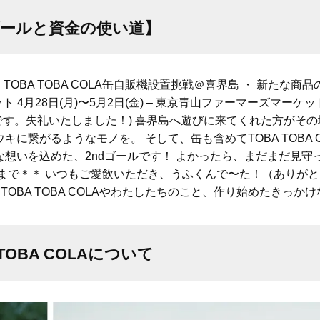
ゴールと資金の使い道】
00） ・ TOBA TOBA COLA缶自販機設置挑戦＠喜界島 ・ 新たな
4月28日(月)〜5月2日(金) – 東京青山ファーマーズマーケット
くは5月です。失礼いたしました！) 喜界島へ遊びに来てくれた方がそ
に繋がるようなモノを。 そして、缶も含めてTOBA TOBA 
想いを込めた、2ndゴールです！ よかったら、まだまだ見守
こまで＊＊ いつもご愛飲いただき、うふくんで〜た！（ありが
に、TOBA TOBA COLAやわたしたちのこと、作り始めたきっか
 TOBA COLAについて