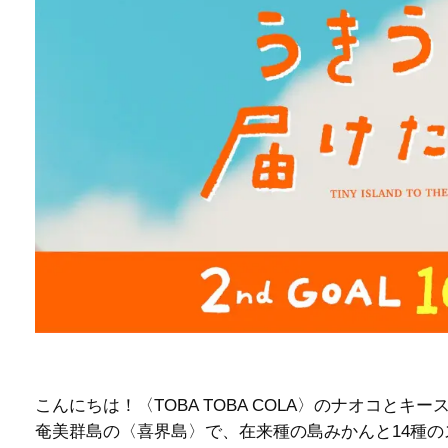
こんにちは！〈TOBA TOBA COLA〉のナオコ
奄美群島の〈喜界島〉で、在来種の島みかんと14種