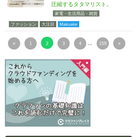
圧縮するタタマリスト。
家電・生活用品・雑貨
ファッション
大注目
Makuake
投
前
次
«
1
2
3
4
…
159
»
稿
の
の
の
記
記
ペ
事
事
ー
ジ
送
り