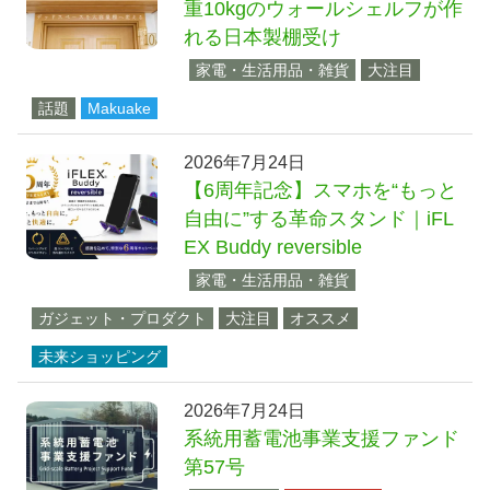
重10kgのウォールシェルフが作
れる日本製棚受け
家電・生活用品・雑貨
大注目
話題
Makuake
2026年7月24日
【6周年記念】スマホを“もっと
自由に”する革命スタンド｜iFL
EX Buddy reversible
家電・生活用品・雑貨
ガジェット・プロダクト
大注目
オススメ
未来ショッピング
2026年7月24日
系統用蓄電池事業支援ファンド
第57号