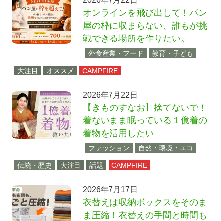
2026年7月22日
オンラインを飛び出して！パン
屋の枠に収まらない、誰もが挑
戦できる場所を作りたい。
外食産業・フード
教育・子ども
大注目
オススメ
CAMPFIRE
2026年7月22日
【きものすなお】捨てないで！
着ないまま眠っている１億着の
着物を活用したい
ファッション
自然・環境・エコ
伝統・歴史
大注目
話題
CAMPFIRE
2026年7月17日
衣替えは収納ボックスをそのま
ま圧縮！衣替えの手間と時間も