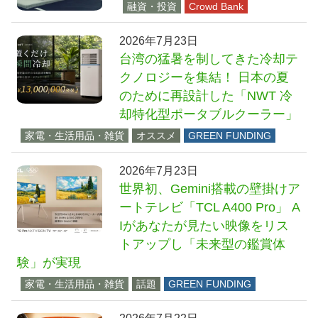
融資・投資
Crowd Bank
2026年7月23日
台湾の猛暑を制してきた冷却テ
クノロジーを集結！ 日本の夏
のために再設計した「NWT 冷
却特化型ポータブルクーラー」
家電・生活用品・雑貨
オススメ
GREEN FUNDING
2026年7月23日
世界初、Gemini搭載の壁掛けア
ートテレビ「TCL A400 Pro」 A
Iがあなたが見たい映像をリス
トアップし「未来型の鑑賞体
験」が実現
家電・生活用品・雑貨
話題
GREEN FUNDING