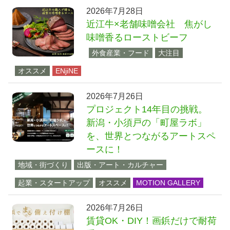
2026年7月28日
近江牛×老舗味噌会社 焦がし
味噌香るローストビーフ
外食産業・フード
大注目
オススメ
ENjiNE
2026年7月26日
プロジェクト14年目の挑戦。
新潟・小須戸の「町屋ラボ」
を、世界とつながるアートスペ
ースに！
地域・街づくり
出版・アート・カルチャー
起業・スタートアップ
オススメ
MOTION GALLERY
2026年7月26日
賃貸OK・DIY！画鋲だけで耐荷