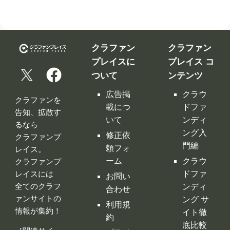
クラファン
クラファン
プレイスに
プレイス コ
ついて
ンテンツ
広告掲
クラウ
クラファンを
載につ
ドファ
告知、拡散す
いて
ンディ
るなら
ング入
修正依
クラファンプ
門編
頼フォ
レイス。
ーム
クラウ
クラファンプ
レイスには
ドファ
お問い
全てのクラフ
ンディ
合わせ
ァンサイトの
ング サ
利用規
情報が集約！
イト徹
約
底比較
［関連サイ
プライ
クラウ
ト］