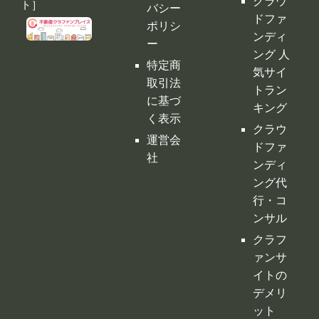
く表示
クラウ
運営会
ドファ
社
ンディ
ング代
行・コ
ンサル
クラフ
ァンサ
イトの
デメリ
ット
クラウ
ドファ
ンディ
ングの
税金
購入型