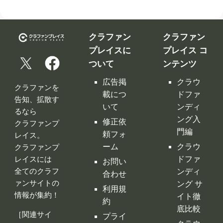
広告掲
クラウ
クラファンを
載につ
ドファ
告知、拡散す
いて
ンディ
るなら
ング入
修正依
クラファンプ
門編
頼フォ
レイス。
ーム
クラウ
クラファンプ
レイスには
ドファ
お問い
全てのクラフ
ンディ
合わせ
ァンサイトの
ング サ
利用規
情報が集約！
イト徹
約
底比較
［関連サイ
プライ
クラウ
ト］
バシー
ドファ
ポリシ
ンディ
ー
ング 人
特定商
気サイ
取引法
トラン
に基づ
キング