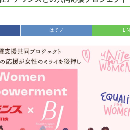
はてブ
LI