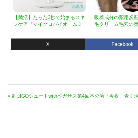
【菌活】たった3秒で始まるスキ
吸着成分の薬用炭
ンケア『マイクロバイオームミ
毛クリーム毛穴の
スト』
すっきり取り除く
X
Facebook
投
前
劇団GOシュートwithペガサス第4回本公演「今夜、青く
稿
の
ナ
記
事:
ビ
ゲ
ー