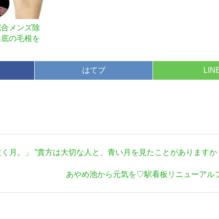
配合メンズ除
奥底の毛根を
はてブ
LIN
泣く月。」 ”貴方は大切な人と、青い月を見たことがありますか
次
あやめ池から元気を♡駅看板リニューアル
の
記
事: