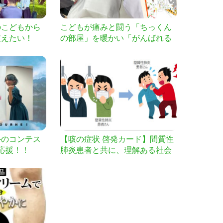
のこどもから
こどもが痛みと闘う「ちっくん
支えたい！
の部屋」を暖かい「がんばれる
部屋」へ
外のコンテス
【咳の症状 啓発カード】間質性
応援！！
肺炎患者と共に、理解ある社会
を実現へ