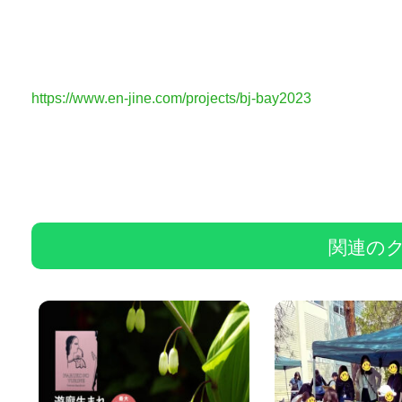
https://www.en-jine.com/projects/bj-bay2023
関連の