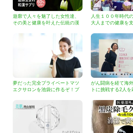
遊廓で人々を魅了した女性達、
人生１００年時代
その美と健康を叶えた伝統の漢
大人までの健康を
方を復刻！
夢だった完全プライベートマツ
がん闘病を経て海
エクサロンを池袋に作るぞ！プ
トに挑戦する2人を
ロジェクト