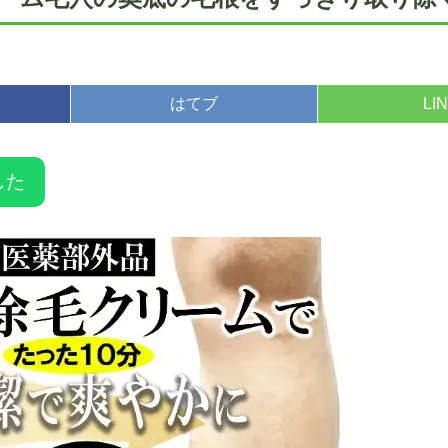
はてブ
LI
した