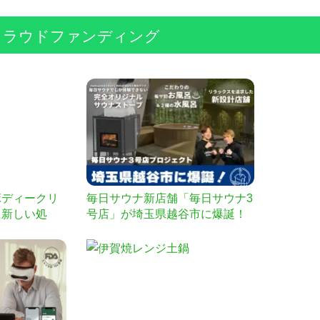
クラウドファンディング
ボディークリ
毎日サウナ新店舗「毎日サウナ3
く新しい処
号店」が埼玉県越谷市に爆誕！
.5%