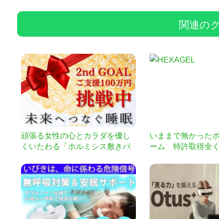
関連の
頑張る女性の心とカラダを優し
いままで無かった
くいたわる「ホルミシス敷きパ
ーム 特許取得全
ッド」
方 自然由来成分99