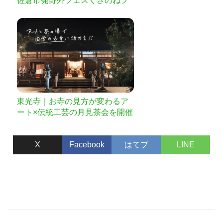
佐倉市発野外フェスくさのねフ
ェスティバル、 2年越しの約束
を果たしたい！
東光寺｜お寺の見方が変わるア
ート×伝統工芸の月見茶会を開催
したい
X
Facebook
はてブ
LINE