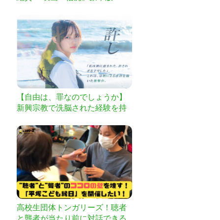
ayを作りたい
【自由は、罪なのでしょうか】
新興宗教で洗脳された経験を持
つ21歳の監督が描く 宗教的虐待
のリアル『許し』制作プロジェ
クト
高校生団体トンガリーズ！聴者
と聾者が当たり前に対話できる