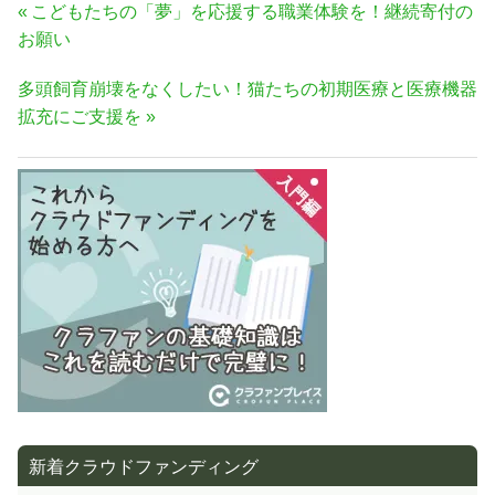
投
前
こどもたちの「夢」を応援する職業体験を！継続寄付の
稿
の
お願い
ナ
記
次
多頭飼育崩壊をなくしたい！猫たちの初期医療と医療機器
事:
ビ
の
拡充にご支援を
ゲ
記
ー
事:
シ
ョ
ン
新着クラウドファンディング