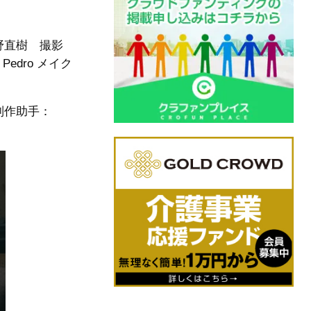
野直樹 撮影
dro メイク
制作助手：