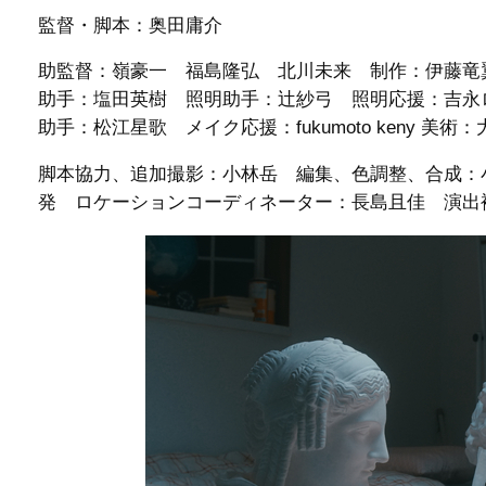
監督・脚本：奥田庸介
助監督：嶺豪一 福島隆弘 北川未来 制作：伊藤竜
助手：塩田英樹 照明助手：辻紗弓 照明応援：吉永ロメオ
助手：松江星歌 メイク応援：fukumoto keny 美
脚本協力、追加撮影：小林岳 編集、色調整、合成：
発 ロケーションコーディネーター：長島且佳 演出