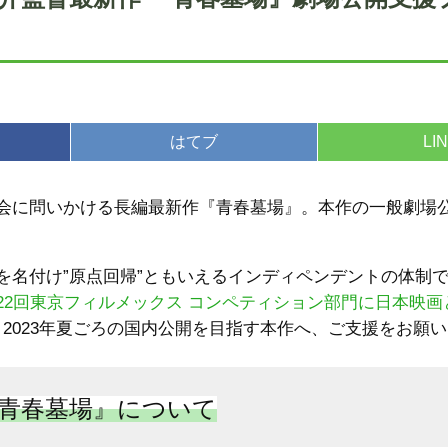
はてブ
LI
に問いかける長編最新作『青春墓場』。本作の一般劇場公開
を名付け”原点回帰”ともいえるインディペンデントの体制
22回東京フィルメックス コンペティション部門に日本映画
th）』。2023年夏ごろの国内公開を目指す本作へ、ご支援をお
青春墓場』について