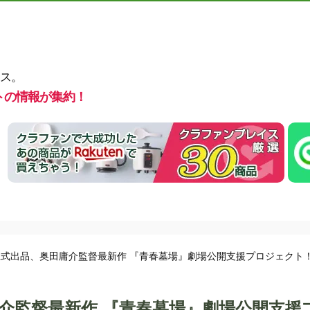
ス。
トの情報が集約！
式出品、奥田庸介監督最新作 『青春墓場』劇場公開支援プロジェクト
介監督最新作 『青春墓場』劇場公開支援