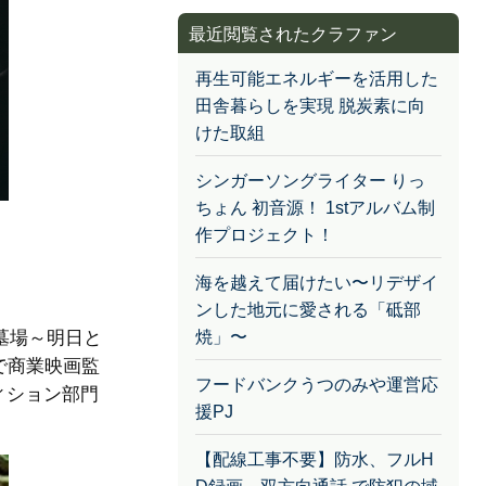
最近閲覧されたクラファン
再生可能エネルギーを活用した
田舎暮らしを実現 脱炭素に向
けた取組
シンガーソングライター りっ
ちょん 初音源！ 1stアルバム制
作プロジェクト！
海を越えて届けたい〜リデザイ
ンした地元に愛される「砥部
墓場～明日と
焼」〜
で商業映画監
フードバンクうつのみや運営応
ィション部門
援PJ
。
【配線工事不要】防水、フルH