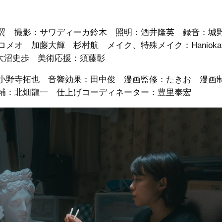
翼 撮影：サワディーカ鈴木 照明：酒井隆英 録音：城
 加藤大輝 杉村航 メイク、特殊メイク：Hanioka Pe
術：大沼史歩 美術応援：須藤彰
小野寺拓也 音響効果：田中俊 漫画監修：たきお 漫画
補：北畑龍一 仕上げコーディネーター：豊里泰宏