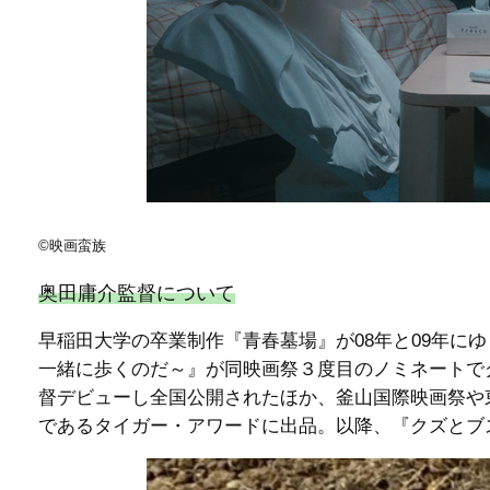
©️映画蛮族
奥田庸介監督について
早稲田大学の卒業制作『青春墓場』が08年と09年に
一緒に歩くのだ～』が同映画祭３度目のノミネートで
督デビューし全国公開されたほか、釜山国際映画祭や
であるタイガー・アワードに出品。以降、『クズとブ