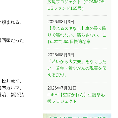
広尾プロジェクト（COMMOS
USファンド165号）
2026年8月3日
と頼まれる。
【濡れるスキなし】車の乗り降
りで濡れない、濡らさない。こ
漫画家だった
れ1本で365日快適な傘
2026年8月3日
「若いから大丈夫」をなくした
い。若年・希少がんの現実を伝
える挑戦。
、松井薫平、
呂布カルマ、
2026年7月31日
道治、新沼弘
iLiFE!【空詩かれん】生誕祭応
援プロジェクト