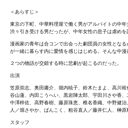
＜あらすじ＞
東京の下町、中華料理屋で働く男がアルバイトの中年
渋々引き受ける男だったが、中年女性の息子は虐めを
漫画家の青年は合コンで出会った劇団員の女性となる
が一緒に暮らす内に愛情を感じはじめる。そんな中漫
２つの物語が交錯する時に悲劇が起こるのだった。
出演
笠原崇志、奥田庸介、堀内暁子、鈴木たまよ、高川裕
谷山蓮、内田こうへい、黒岩陣太郎、宇田川さや香、
中澤梓佐、高野春樹、藤原珠恵、椎名香織、中野健治
人／堀さやか、ばんこく、粗谷直人／藤井仁人、榊原
スタッフ