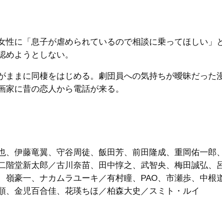
女性に「息子が虐められているので相談に乗ってほしい」
認めようとしない。
がままに同棲をはじめる。劇団員への気持ちが曖昧だった
画家に昔の恋人から電話が来る。
也、伊藤竜翼、守谷周徒、飯田芳、前田隆成、重岡佑一郎
二階堂新太郎／古川奈苗、田中惇之、武智央、梅田誠弘、
、嶺豪一、ナカムラユーキ／有村瞳、PAO、市瀬歩、中根
順、金児百合佳、花瑛ちほ／柏森大史／スミト・ルイ