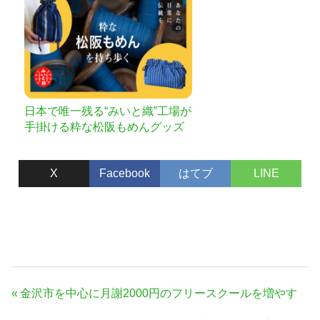
日本で唯一残る“みいと織”工場が
手掛ける粋な松阪もめんグッズ
が誕生！
X
Facebook
はてブ
LINE
投
前
金沢市を中心に月謝2000円のフリースクールを増やす
稿
の