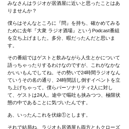
みなさんはラジオが居酒屋に近いと思ったことはあ
りませんか？
僕らはそんなところに『問』を持ち、確かめてみる
ために去年『大衆 ラジオ酒場』というPodcast番組
を立ち上げました。多分、暇だったんだと思いま
す。
その番組ではゲストと飲みながら人生とかについて
語っちゃったりするわけなのですが、これがなかな
かいいもんでしてね。その勢いで24時間ラジオなん
ていうその名の通り、24時間話し倒すイベントを立
ち上げちゃって。僕らパーソナリティ2人に対し
て、ゲストは24人。途中で嘔吐も挟みつつ、極限状
態の中であることに気づいたんです。
あ、いったんこれを伏線①とします。
それで結局ね、ラジオも居酒屋も両方ともクローズ