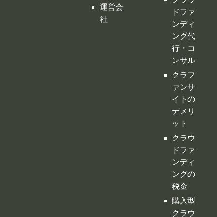
運営会
ドファ
社
ンディ
ング代
行・コ
ンサル
クラフ
ァンサ
イトの
デメリ
ット
クラウ
ドファ
ンディ
ングの
税金
購入型
クラウ