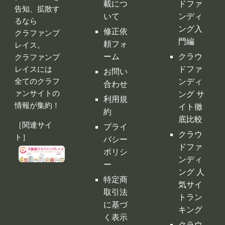
載につ
ドファ
告知、拡散す
いて
ンディ
るなら
ング入
修正依
クラファンプ
門編
頼フォ
レイス。
ーム
クラウ
クラファンプ
レイスには
ドファ
お問い
全てのクラフ
ンディ
合わせ
ァンサイトの
ング サ
利用規
情報が集約！
イト徹
約
底比較
［関連サイ
プライ
クラウ
ト］
バシー
ドファ
ポリシ
ンディ
ー
ング 人
特定商
気サイ
取引法
トラン
に基づ
キング
く表示
クラウ