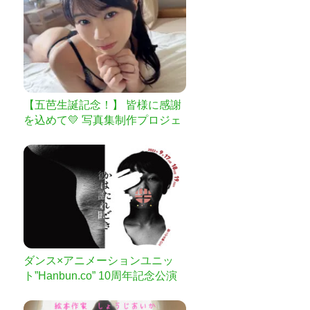
【五芭生誕記念！】 皆様に感謝
を込めて💛 写真集制作プロジェ
クト
ダンス×アニメーションユニッ
ト”Hanbun.co” 10周年記念公演
新作「彼は誰れ時」を成功させ
たい！