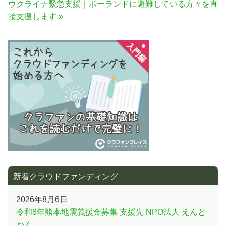
次
ウクライナ緊急支援｜ポーランドに避難している方々を直
ナ
記
の
接支援します
事:
ビ
記
ゲ
事:
ー
シ
ョ
ン
新着クラウドファンディング
2026年8月6日
令和8年熊本地震義援金募集 支援先 NPO法人 えんと
かく