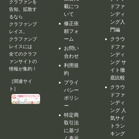
告知、拡散す
いて
ンディ
るなら
ング入
修正依
クラファンプ
門編
頼フォ
レイス。
ーム
クラウ
クラファンプ
レイスには
ドファ
お問い
全てのクラフ
ンディ
合わせ
ァンサイトの
ング サ
利用規
情報が集約！
イト徹
約
底比較
［関連サイ
プライ
クラウ
ト］
バシー
ドファ
ポリシ
ンディ
ー
ング 人
特定商
気サイ
取引法
トラン
に基づ
キング
く表示
クラウ
運営会