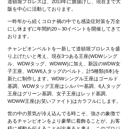
道頓堀プロレスは、2013年に旗揚げし、現在まで大
阪を中心に活動しております。
一昨年から続くコロナ禍の中でも感染症対策を万全
にし休まずに年間約20～30イベントを開催してきて
おります。
チャンピオンベルトを一新して道頓堀プロレスを盛
り上げたいと考え、現在3つある王座(WDWシング
ル、WDWタッグ、WDWW)に加え、新設のWDW女
子王座、WDW6人タッグのベルト、計5種類(8本)を
新たに制作します。WDWシングル王座はゴールド
基調、WDWタッグ王座はシルバー基調、6人タッグ
王座はグリーン基調、女子王座はレッド基調、
WDWW王座(お笑いファイト)はカラフルにします。
世の中の景気が冷え込んでる時こそ、強さの象徴で
あるチャンピオンをより豪華に着飾ることが、お客
様に感動を伝えることが出来ると考え、このプロジ