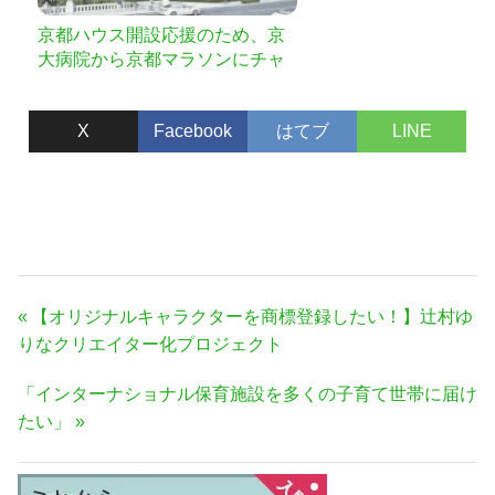
京都ハウス開設応援のため、京
大病院から京都マラソンにチャ
レンジします！
X
Facebook
はてブ
LINE
投
前
【オリジナルキャラクターを商標登録したい！】辻村ゆ
稿
の
りなクリエイター化プロジェクト
ナ
記
次
「インターナショナル保育施設を多くの子育て世帯に届け
事:
ビ
の
たい」
ゲ
記
ー
事:
シ