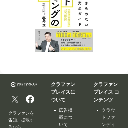
クラファン
クラファン
プレイスに
プレイス コ
ついて
ンテンツ
広告掲
クラウ
クラファンを
載につ
ドファ
告知、拡散す
いて
ンディ
るなら
ング入
修正依
クラファンプ
門編
頼フォ
レイス。
ーム
クラウ
クラファンプ
レイスには
ドファ
お問い
全てのクラフ
ンディ
合わせ
ァンサイトの
ング サ
利用規