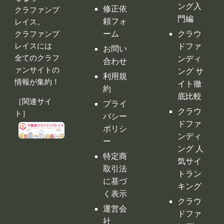
情報が集約！
イト徹
約
底比較
［関連サイ
プライ
クラウ
ト］
バシー
ドファ
ポリシ
ンディ
ー
ング 人
特定商
気サイ
取引法
トラン
に基づ
キング
く表示
クラウ
運営会
ドファ
社
ンディ
ング代
行・コ
ンサル
クラフ
ァンサ
イトの