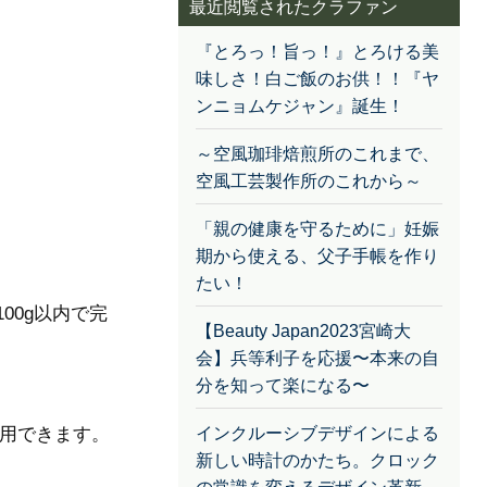
最近閲覧されたクラファン
『とろっ！旨っ！』とろける美
味しさ！白ご飯のお供！！『ヤ
ンニョムケジャン』誕生！
～空風珈琲焙煎所のこれまで、
空風工芸製作所のこれから～
「親の健康を守るために」妊娠
期から使える、父子手帳を作り
たい！
00g以内で完
【Beauty Japan2023宮崎大
会】兵等利子を応援〜本来の自
分を知って楽になる〜
使用できます。
インクルーシブデザインによる
新しい時計のかたち。クロック