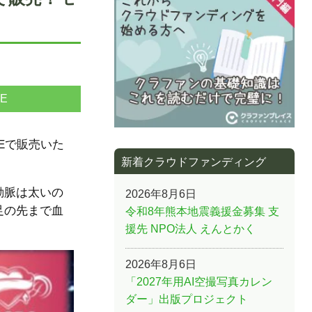
NE
REで販売いた
新着クラウドファンディング
動脈は太いの
2026年8月6日
足の先まで血
令和8年熊本地震義援金募集 支
援先 NPO法人 えんとかく
2026年8月6日
「2027年用AI空撮写真カレン
ダー」出版プロジェクト