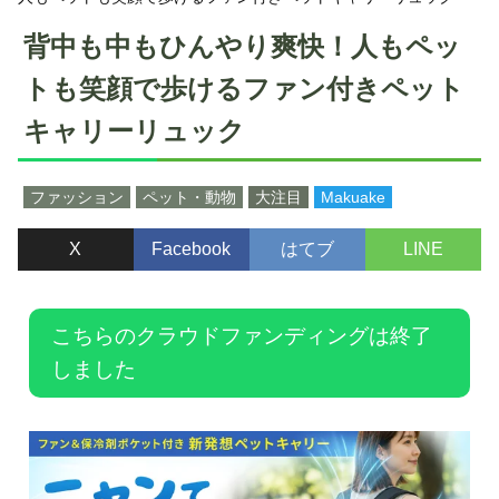
背中も中もひんやり爽快！人もペッ
トも笑顔で歩けるファン付きペット
キャリーリュック
ファッション
ペット・動物
大注目
Makuake
X
Facebook
はてブ
LINE
こちらのクラウドファンディングは終了
しました