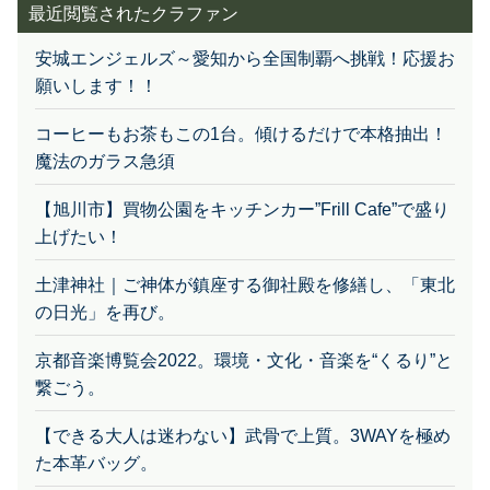
最近閲覧されたクラファン
安城エンジェルズ～愛知から全国制覇へ挑戦！応援お
願いします！！
コーヒーもお茶もこの1台。傾けるだけで本格抽出！
魔法のガラス急須
【旭川市】買物公園をキッチンカー”Frill Cafe”で盛り
上げたい！
土津神社｜ご神体が鎮座する御社殿を修繕し、「東北
の日光」を再び。
京都音楽博覧会2022。環境・文化・音楽を“くるり”と
繋ごう。
【できる大人は迷わない】武骨で上質。3WAYを極め
た本革バッグ。