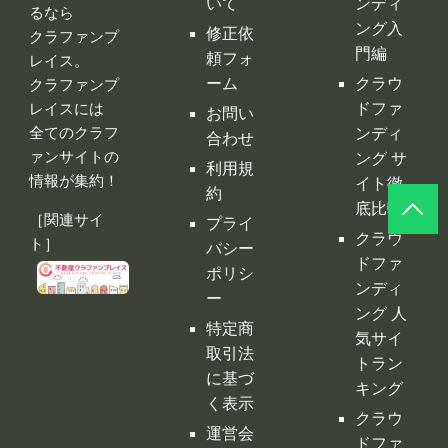
広告掲
クラウ
クラファンを
載につ
ドファ
告知、拡散す
いて
ンディ
るなら
ング入
修正依
クラファンプ
門編
頼フォ
レイス。
ーム
クラウ
クラファンプ
レイスには
ドファ
お問い
全てのクラフ
ンディ
合わせ
ァンサイトの
ング サ
利用規
情報が集約！
イト徹
約
底比較
［関連サイ
プライ
クラウ
ト］
バシー
ドファ
ポリシ
ンディ
ー
ング 人
特定商
気サイ
取引法
トラン