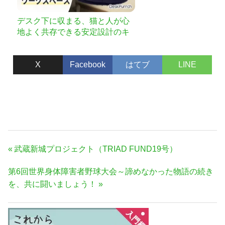
デスク下に収まる、猫と人が心
地よく共存できる安定設計のキ
ャットベッド
X
Facebook
はてブ
LINE
投
前
武蔵新城プロジェクト（TRIAD FUND19号）
稿
の
次
第6回世界身体障害者野球大会～諦めなかった物語の続き
ナ
記
の
を、共に闘いましょう！
事:
ビ
記
ゲ
事:
ー