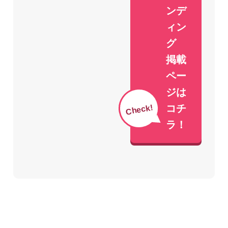
ンデ
ィン
グ
掲載
ペー
ジは
Check!
コチ
ラ！