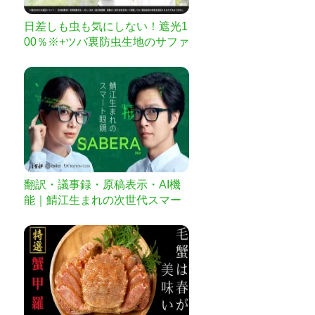
日差しも虫も気にしない！遮光1
00％※+ツバ裏防虫生地のサファ
リハット
翻訳・議事録・原稿表示・AI機
能｜鯖江生まれの次世代スマー
ト眼鏡「SABERA」