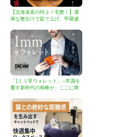
【北海道産の特上！毛蟹！】濃
厚な蟹出汁で茹で上げ。甲羅盛
りでお届け。
「1ミリ革ウォレット」─常識を
覆す新時代の相棒が、ここに降
臨─