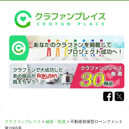
クラファンプレイス
>
融資・投資
>
不動産担保型ローンファンド
第1065号