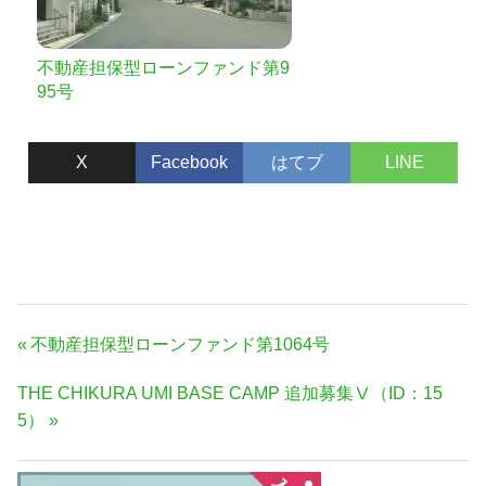
不動産担保型ローンファンド第9
95号
X
Facebook
はてブ
LINE
投
前
不動産担保型ローンファンド第1064号
稿
の
次
THE CHIKURA UMI BASE CAMP 追加募集Ⅴ（ID：15
ナ
記
の
5）
事:
ビ
記
ゲ
事:
ー