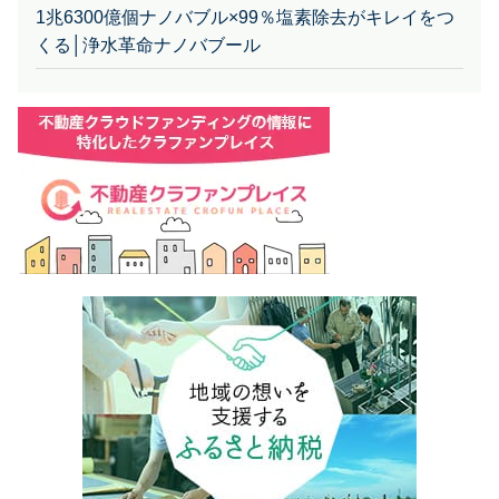
1兆6300億個ナノバブル×99％塩素除去がキレイをつ
くる│浄水革命ナノバブール