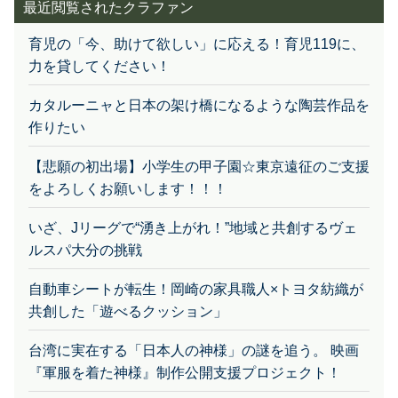
最近閲覧されたクラファン
育児の「今、助けて欲しい」に応える！育児119に、
力を貸してください！
カタルーニャと日本の架け橋になるような陶芸作品を
作りたい
【悲願の初出場】小学生の甲子園☆東京遠征のご支援
をよろしくお願いします！！！
いざ、Jリーグで“湧き上がれ！”地域と共創するヴェ
ルスパ大分の挑戦
自動車シートが転生！岡崎の家具職人×トヨタ紡織が
共創した「遊べるクッション」
台湾に実在する「日本人の神様」の謎を追う。 映画
『軍服を着た神様』制作公開支援プロジェクト！