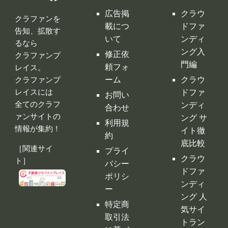
広告掲
クラウ
クラファンを
載につ
ドファ
告知、拡散す
いて
ンディ
るなら
ング入
修正依
クラファンプ
門編
頼フォ
レイス。
ーム
クラウ
クラファンプ
レイスには
ドファ
お問い
全てのクラフ
ンディ
合わせ
ァンサイトの
ング サ
利用規
情報が集約！
イト徹
約
底比較
［関連サイ
プライ
クラウ
ト］
バシー
ドファ
ポリシ
ンディ
ー
ング 人
特定商
気サイ
取引法
トラン