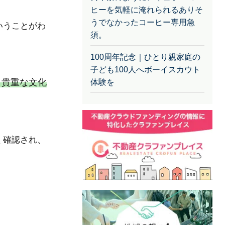
ヒーを気軽に淹れられるありそ
うでなかったコーヒー専用急
いうことがわ
須。
100周年記念｜ひとり親家庭の
子ども100人へボーイスカウト
き貴重な文化
体験を
く確認され、