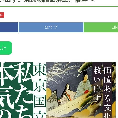
OR
はてブ
LI
した