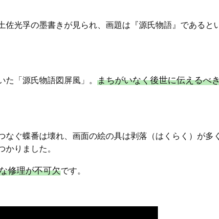
土佐光孚の墨書きが見られ、画題は『源氏物語』であると
まちがいなく後世に伝えるべ
いた「源氏物語図屏風」。
つなぐ蝶番は壊れ、画面の絵の具は剥落（はくらく）が多
つかりました。
な修理が不可欠
です。