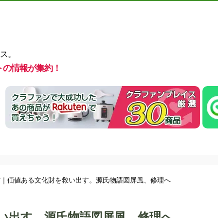
ス。
トの情報が集約！
館｜価値ある文化財を救い出す。源氏物語図屏風、修理へ
い出す。源氏物語図屏風、修理へ