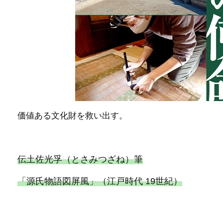
価値ある文化財を救い出す。
伝土佐光孚（とさみつざね）筆
「源氏物語図屏風」（江戸時代 19世紀）