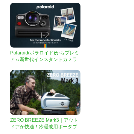
Polaroid(ポラロイド)からプレミ
アム新世代インスタントカメラ
「Polaroid I-2」日本上陸へ – 新
たなインスタント写真体験
ZERO BREEZE Mark3｜アウト
ドアが快適！冷暖兼用ポータブ
ルエアコン