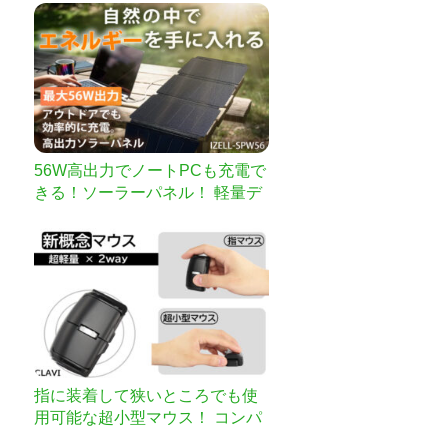
56W高出力でノートPCも充電で
きる！ソーラーパネル！ 軽量デ
ザインで持ち運び自在、Type-C
高速充電！
指に装着して狭いところでも使
用可能な超小型マウス！ コンパ
クトでわずか30gの超軽量！ 縦