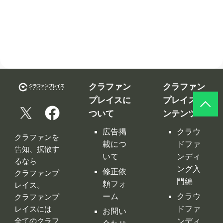
クラファン
クラファン
プレイスに
プレイス コ
ついて
ンテンツ
広告掲
クラウ
クラファンを
載につ
ドファ
告知、拡散す
いて
ンディ
るなら
ング入
修正依
クラファンプ
門編
頼フォ
レイス。
ーム
クラウ
クラファンプ
レイスには
ドファ
お問い
全てのクラフ
ンディ
合わせ
ァンサイトの
ング サ
利用規
情報が集約！
イト徹
約
底比較
［関連サイ