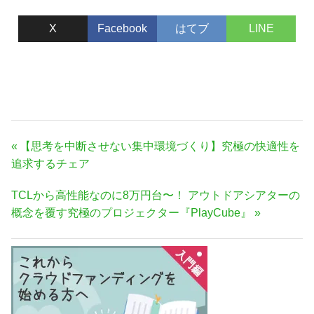
X
Facebook
はてブ
LINE
投
前
【思考を中断させない集中環境づくり】究極の快適性を
稿
の
追求するチェア
ナ
記
次
TCLから高性能なのに8万円台〜！ アウトドアシアターの
事:
ビ
の
概念を覆す究極のプロジェクター『PlayCube』
ゲ
記
ー
事:
シ
ョ
ン