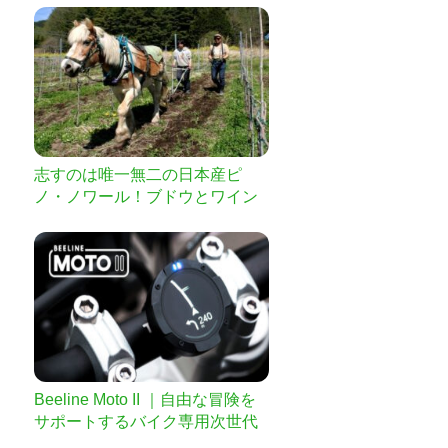
志すのは唯一無二の日本産ピ
ノ・ノワール！ブドウとワイン
への理解と愛情を深め続け、残
すは万全の設備を整えたワイナ
リー！
Beeline Moto II ｜自由な冒険を
サポートするバイク専用次世代
ナビ