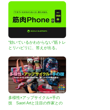
横どちらでも自由に使えるマウ
ス「CLAVI」
“効いているかわからない”筋トレ
とリハビリに、答えが出る。
「筋肉Phone」
多様性×アップサイクル×手の
技 Saori Artと注目の作家との
コラボ商品誕生