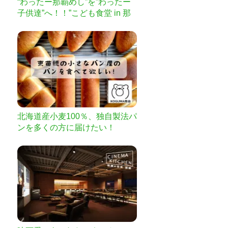
“わったー那覇めし”を”わったー
子供達”へ！！”こども食堂 in 那
覇めしグランプリ”
北海道産小麦100％、独自製法パ
ンを多くの方に届けたい！