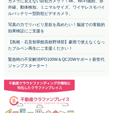
カメラに見えない防犯カメラ？！4K、Wi-Fi接続、赤
外線、動体検知、ミニマルサイズ、ワイヤレスモバイ
ルバッテリー型防犯ビデオカメラ。
写真の力でリハビリ意欲を高めたい！脳波での客観的
効果検証にご支援を
【島根・石見智翠館高校野球部】豪雨で使えなくなっ
たブルペン再生にご支援ください！
緊急時の不安解消!PD100W＆QC20Wサポート新世代
ジャンプスターター！