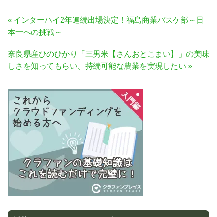
投
前
インターハイ2年連続出場決定！福島商業バスケ部～日
稿
の
本一への挑戦～
ナ
記
次
奈良県産ひのひかり「三男米【さんおとこまい】」の美味
事:
ビ
の
しさを知ってもらい、持続可能な農業を実現したい
ゲ
記
ー
事:
シ
ョ
ン