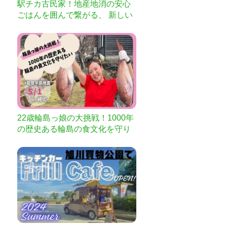
駅チカ古民家！地産地消の安心
ごはんを囲んで繋がる、 新しい
人との関わりを創造するNEW C
hillingがスタート！
22歳輪島っ娘の大挑戦！1000年
の歴史ある輪島の食文化を守り
たい