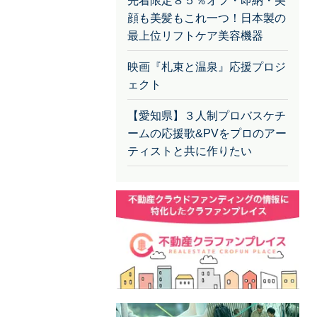
先着限定８５％オフ・即納・美
顔も美髪もこれ一つ！日本製の
最上位リフトケア美容機器
映画『札束と温泉』応援プロジ
ェクト
【愛知県】３人制プロバスケチ
ームの応援歌&PVをプロのアー
ティストと共に作りたい