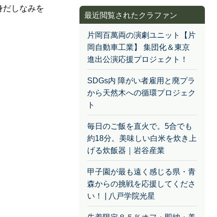
身だしなみを
最近閲覧されたクラファン
片岡百萬両の演劇ユニット【片
岡自動車工業】 集団化＆東京
進出公演応援プロジェクト！
SDGs内 障がい者雇用と廃プラ
から天然木への循環プロジェク
ト
毎日のご飯を直火で。5合でも
約18分。美味しい白米を炊き上
げる炊飯器｜岩谷産業
甲子園が最も遠く感じる県・青
森からの挑戦を応援してくださ
い！ | 八戸学院光星