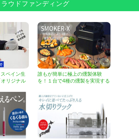
クラウドファンディング
！スペイン生
誰もが簡単に極上の燻製体験
「オリジナル
を！１台で4種の燻製を実現する
」
万能燻製器SMOKER-X