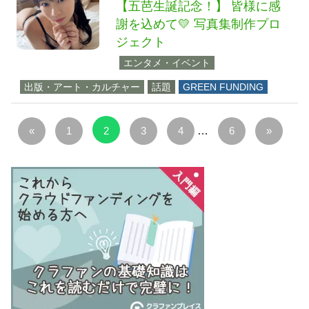
【五芭生誕記念！】 皆様に感
謝を込めて💛 写真集制作プロ
ジェクト
エンタメ・イベント
出版・アート・カルチャー
話題
GREEN FUNDING
投
前
次
«
1
2
3
4
…
6
»
稿
の
の
の
記
記
ペ
事
事
ー
ジ
送
り