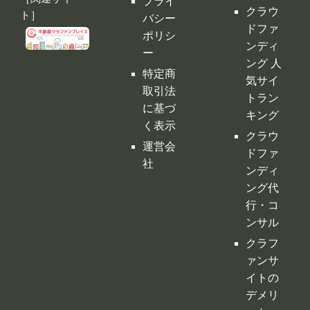
ァンサイトの
ング サ
利用規
情報が集約！
イト徹
約
底比較
［関連サイ
プライ
クラウ
ト］
バシー
ドファ
ポリシ
ンディ
ー
ング 人
特定商
気サイ
取引法
トラン
に基づ
キング
く表示
クラウ
運営会
ドファ
社
ンディ
ング代
行・コ
ンサル
クラフ