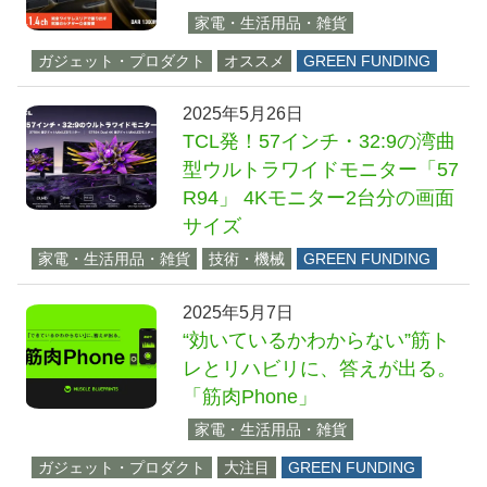
家電・生活用品・雑貨
ガジェット・プロダクト
オススメ
GREEN FUNDING
2025年5月26日
TCL発！57インチ・32:9の湾曲
型ウルトラワイドモニター「57
R94」 4Kモニター2台分の画面
サイズ
家電・生活用品・雑貨
技術・機械
GREEN FUNDING
2025年5月7日
“効いているかわからない”筋ト
レとリハビリに、答えが出る。
「筋肉Phone」
家電・生活用品・雑貨
ガジェット・プロダクト
大注目
GREEN FUNDING