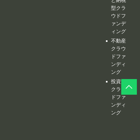
ング
ふるさ
と納税
型クラ
ウドフ
ァンデ
ィング
不動産
クラウ
ドファ
ンディ
ング
投資型
クラウ
ドファ
ンディ
ング