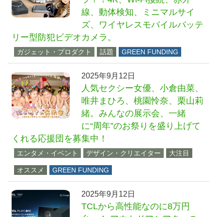
線、動体検知、ミニマルサイ
ズ、ワイヤレスモバイルバッテ
リー型防犯ビデオカメラ。
ガジェット・プロダクト
話題
GREEN FUNDING
2025年9月12日
人気セクシー女優、小倉由菜、
唯井まひろ、桃園怜奈、栗山莉
緒。みんなの展示会、一緒
に“周年”のお祭りを盛り上げて
くれる応援団を募集中！
エンタメ・イベント
デザイン・クリエイター
大注目
オススメ
GREEN FUNDING
2025年9月12日
TCLから高性能なのに8万円