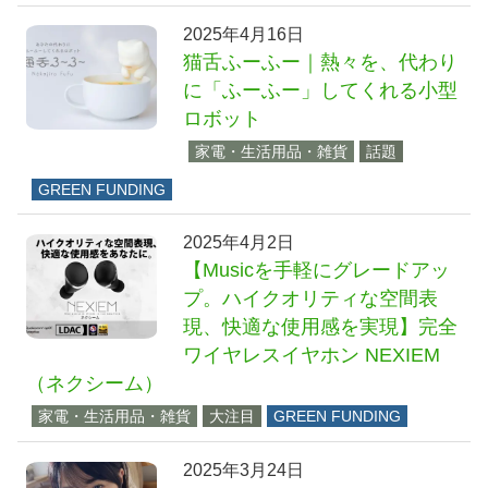
2025年4月16日
猫舌ふーふー｜熱々を、代わり
に「ふーふー」してくれる小型
ロボット
家電・生活用品・雑貨
話題
GREEN FUNDING
2025年4月2日
【Musicを手軽にグレードアッ
プ。ハイクオリティな空間表
現、快適な使用感を実現】完全
ワイヤレスイヤホン NEXIEM
（ネクシーム）
家電・生活用品・雑貨
大注目
GREEN FUNDING
2025年3月24日