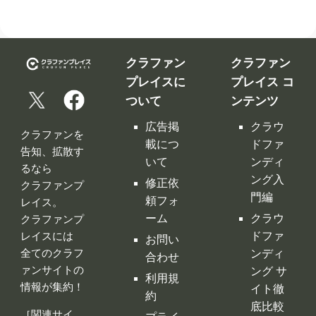
クラファン
クラファン
プレイスに
プレイス コ
ついて
ンテンツ
広告掲
クラウ
クラファンを
載につ
ドファ
告知、拡散す
いて
ンディ
るなら
ング入
修正依
クラファンプ
門編
頼フォ
レイス。
ーム
クラウ
クラファンプ
レイスには
ドファ
お問い
全てのクラフ
ンディ
合わせ