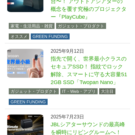
台〜！ アウトドアシアターの
概念を覆す究極のプロジェクタ
ー『PlayCube』
家電・生活用品・雑貨
ガジェット・プロダクト
オススメ
GREEN FUNDING
2025年9月12日
指先で開く、世界最小クラスの
セキュアSSD！ 指紋でロック
解除、スマートに守る大容量51
2GB SSD「Twopan Nano」
ガジェット・プロダクト
IT・Web・アプリ
大注目
GREEN FUNDING
2025年7月23日
JBLシアターサウンドの最高峰
を瞬時にリビングルームへ！