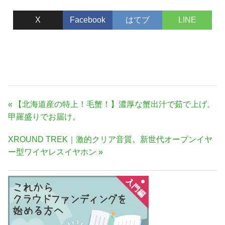
X
Facebook
はてブ
LINE
投
前
【北海道産の特上！毛蟹！】濃厚な蟹出汁で茹で上げ。
稿
の
甲羅盛りでお届け。
ナ
記
次
XROUND TREK｜激的クリア音質。新世代オープンイヤ
事:
ビ
の
ー型ワイヤレスイヤホン
ゲ
記
ー
事:
シ
ョ
ン