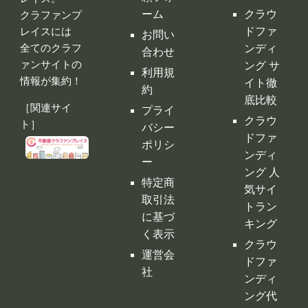
ーム
クラウ
クラファンプ
レイスには
ドファ
お問い
全てのクラフ
ンディ
合わせ
ァンサイトの
ング サ
利用規
情報が集約！
イト徹
約
底比較
［関連サイ
プライ
クラウ
ト］
バシー
ドファ
ポリシ
ンディ
ー
ング 人
特定商
気サイ
取引法
トラン
に基づ
キング
く表示
クラウ
運営会
ドファ
社
ンディ
ング代