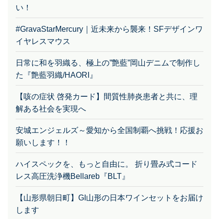
い！
#GravaStarMercury｜近未来から襲来！SFデザインワ
イヤレスマウス
日常に和を羽織る、極上の”艶藍”岡山デニムで制作し
た『艶藍羽織/HAORI』
【咳の症状 啓発カード】間質性肺炎患者と共に、理
解ある社会を実現へ
安城エンジェルズ～愛知から全国制覇へ挑戦！応援お
願いします！！
ハイスペックを、もっと自由に。 折り畳み式コード
レス高圧洗浄機Bellareb『BLT』
【山形県朝日町】GI山形の日本ワインセットをお届け
します