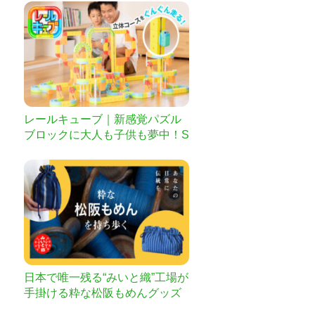
レールキューブ｜新感覚パズル
ブロックに大人も子供も夢中！S
TEAM教材にも
日本で唯一残る“みいと織”工場が
手掛ける粋な松阪もめんグッズ
が誕生！