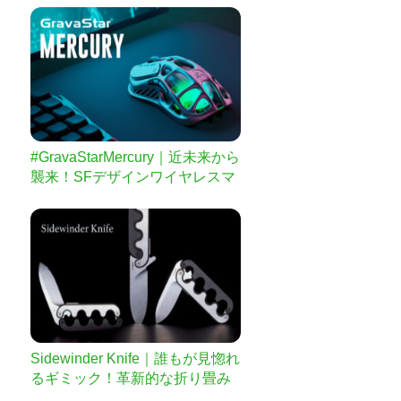
#GravaStarMercury｜近未来から
襲来！SFデザインワイヤレスマ
ウス
Sidewinder Knife｜誰もが見惚れ
るギミック！革新的な折り畳み
ナイフ