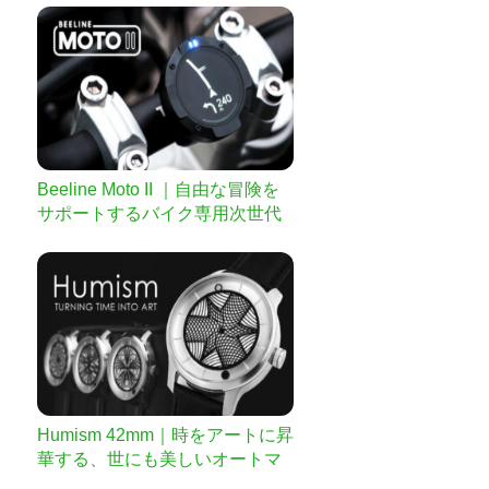
24時間を可視化｜時間の使い方
が変わる時計！
Beeline Moto II ｜自由な冒険を
サポートするバイク専用次世代
ナビ
Humism 42mm｜時をアートに昇
華する、世にも美しいオートマ
チック腕時計