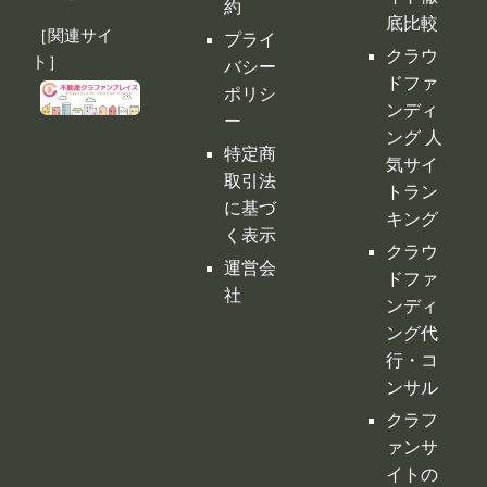
お問い
全てのクラフ
ンディ
合わせ
ァンサイトの
ング サ
利用規
情報が集約！
イト徹
約
底比較
［関連サイ
プライ
クラウ
ト］
バシー
ドファ
ポリシ
ンディ
ー
ング 人
特定商
気サイ
取引法
トラン
に基づ
キング
く表示
クラウ
運営会
ドファ
社
ンディ
ング代
行・コ
ンサル