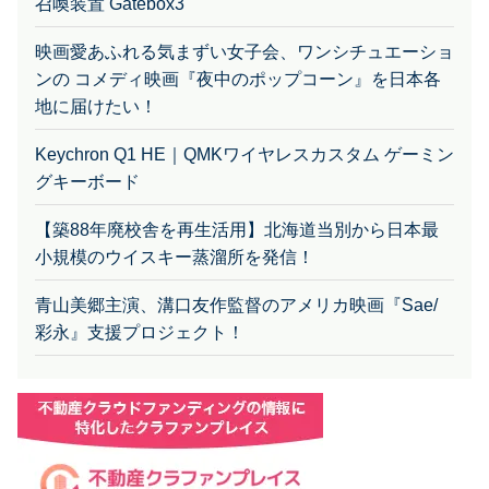
召喚装置 Gatebox3
映画愛あふれる気まずい女子会、ワンシチュエーショ
ンの コメディ映画『夜中のポップコーン』を日本各
地に届けたい！
Keychron Q1 HE｜QMKワイヤレスカスタム ゲーミン
グキーボード
【築88年廃校舎を再生活用】北海道当別から日本最
小規模のウイスキー蒸溜所を発信！
青山美郷主演、溝口友作監督のアメリカ映画『Sae/
彩永』支援プロジェクト！