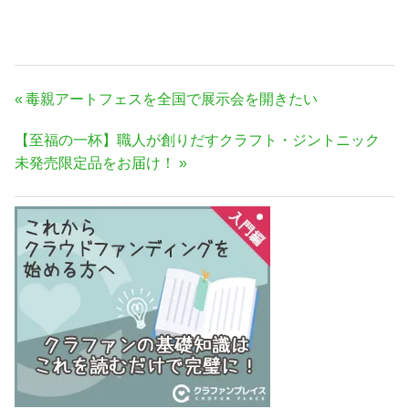
投
前
毒親アートフェスを全国で展示会を開きたい
稿
の
次
【至福の一杯】職人が創りだすクラフト・ジントニック
ナ
記
の
未発売限定品をお届け！
事:
ビ
記
ゲ
事:
ー
シ
ョ
ン