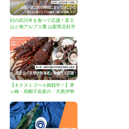
幻の武川米を食べて応援！富士
山と南アルプス麓 山梨県北杜市
武川町を「第2の故郷」に！
【ネクストゴール挑戦中！】茅
ヶ崎・烏帽子岩産の「天然伊勢
海老」を食べて支援！［漁師か
ら獲れたて直送］