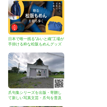
日本で唯一残る“みいと織”工場が
手掛ける粋な松阪もめんグッズ
が誕生！
爪句集シリーズを出版・寄贈し
て新しい写真文芸・爪句を普及
させたい