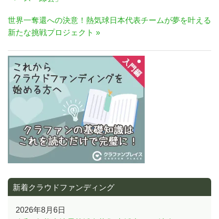
ナ
記
次
世界一奪還への決意！熱気球日本代表チームが夢を叶える
事:
ビ
の
新たな挑戦プロジェクト
ゲ
記
ー
事:
シ
ョ
ン
新着クラウドファンディング
2026年8月6日