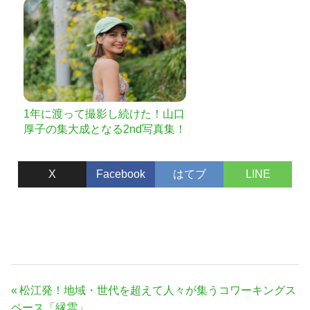
1年に渡って撮影し続けた！山口
厚子の集大成となる2nd写真集！
〜上京編〜制作プロジェクト!!
X
Facebook
はてブ
LINE
投
前
松江発！地域・世代を超えて人々が集うコワーキングス
稿
の
ペース「縁雲」