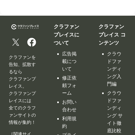
広告掲
クラウ
クラファンを
載につ
ドファ
告知、拡散す
いて
ンディ
るなら
ング入
修正依
クラファンプ
門編
頼フォ
レイス。
ーム
クラウ
クラファンプ
レイスには
ドファ
お問い
全てのクラフ
ンディ
合わせ
ァンサイトの
ング サ
利用規
情報が集約！
イト徹
約
底比較
［関連サイ
プライ
クラウ
ト］
バシー
ドファ
ポリシ
ンディ
ー
ング 人
特定商
気サイ
取引法
トラン
に基づ