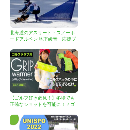
北海道のアスリート・スノーボ
ードアルペン 地下綾音 応援プ
ロジェクト by 明治安田生命
【ゴルフ好き必見！】冬場でも
正確なショットを可能に！？ゴ
ルフクラブ用ウォーマー