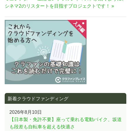
ビ
の
シネマ2のリスタートを目指すプロジェクトです！
ゲ
記
ー
事:
シ
ョ
ン
新着クラウドファンディング
2026年8月10日
【日本製・免許不要】座って乗れる電動バイク、坂道
も段差も自転車を超える快適さ