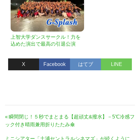
上智大学ダンスサークル！力を
込めた演出で最高の引退公演
を！！
X
Facebook
はてブ
LINE
投
前
瞬間閉じ！５秒でまとまる【超頑丈&撥水】－5℃冷感フ
稿
の
ック付き晴雨兼用折りたたみ傘
ナ
記
次
ミニシアター「土浦セントラルシネマズ」が続くように、
事: