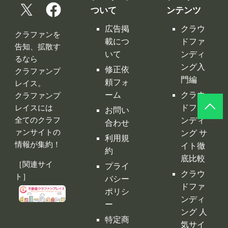
クラファン
クラファン
プレイスに
プレイス コ
ついて
ンテンツ
広告掲
クラウ
クラファンを
載につ
ドファ
告知、拡散す
いて
ンディ
るなら
ング入
修正依
クラファンプ
門編
頼フォ
レイス。
ーム
クラウ
クラファンプ
レイスには
ドファ
お問い
全てのクラフ
ンディ
合わせ
ァンサイトの
ング サ
利用規
情報が集約！
イト徹
約
底比較
［関連サイ
プライ
クラウ
ト］
バシー
ドファ