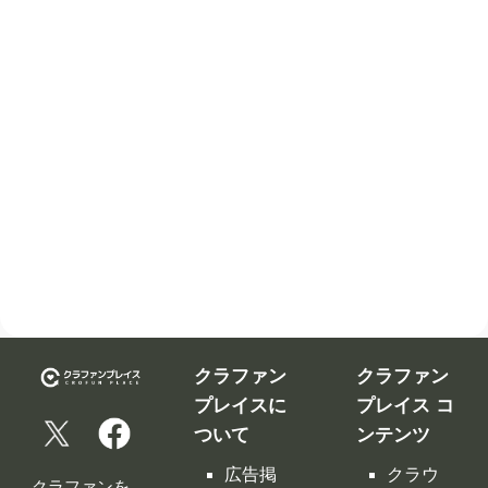
クラファン
クラファン
プレイスに
プレイス コ
ついて
ンテンツ
広告掲
クラウ
クラファンを
載につ
ドファ
告知、拡散す
いて
ンディ
るなら
ング入
修正依
クラファンプ