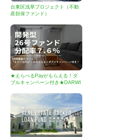
台東区浅草プロジェクト（不動
産担保ファンド）
★えらべるPayがもらえる！ダ
ブルキャンペーン付き★DARWI
N funding 開発型26号