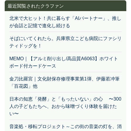
北米で大ヒット！共に暮らす「AIパートナー」、推し
が会話と記憶で進化し続ける
そばにいてくれたら。兵庫県立こども病院にファシリ
ティドッグを！
MEMO｜【アルミ削り出し/高品質A6063】ホワイト
ボード付カードケース
金刀比羅宮｜文化財保存修理事業第1弾、伊藤若冲筆
「百花図」他
日本の知恵「発酵」と「もったいない」の心 〜300
人の子どもたちへ、おから味噌づくり体験を届けた
い〜
音楽処・移転プロジェクト～この街の音楽の灯を、消
さない！～