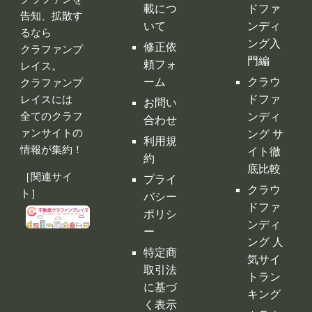
門編
頼フォ
レイス。
ーム
クラウ
クラファンプ
レイスには
ドファ
お問い
全てのクラフ
ンディ
合わせ
ァンサイトの
ング サ
利用規
情報が集約！
イト徹
約
底比較
［関連サイ
プライ
クラウ
ト］
バシー
ドファ
ポリシ
ンディ
ー
ング 人
特定商
気サイ
取引法
トラン
に基づ
キング
く表示
クラウ
運営会
ドファ
社
ンディ
ング代