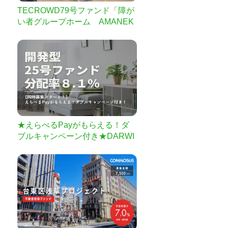
TECROWD79号ファンド「障が
い者グループホーム AMANEK
U千葉仁戸名町」
★えらべるPayがもらえる！ダ
ブルキャンペーン付き★DARWI
N funding 開発型25号