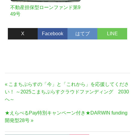
不動産担保型ローンファンド第9
49号
X
Facebook
はてブ
LINE
投
前
こまちぷらすの「今」と「これから」を応援してくださ
稿
の
い！ ～2025こまちぷらすクラウドファンディング 2030
ナ
記
へ～
事:
ビ
次
★えらべるPay特別キャンペーン付き★DARWIN funding
ゲ
の
開発型28号
ー
記
シ