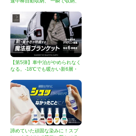
速中棒自動収納、 一瞬で収納、
速乾、風雨に強い。
【第5弾】車中泊がやめられなく
なる。-18℃でも暖かい新6層・
魔法瓶ブランケット
諦めていた頑固な染みに！スプ