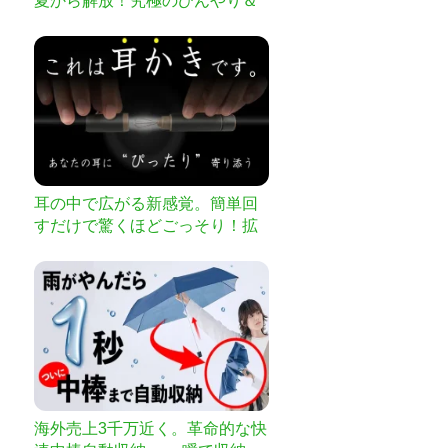
夏から解放！究極のひんやり＆
ふんわり感を実現した布団
耳の中で広がる新感覚。簡単回
すだけで驚くほどごっそり！拡
張型耳かきで新時代到来
海外売上3千万近く。革命的な快