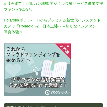
投
前
【円建て】バルカン地域 デジタル金融サービス事業支援
稿
の
ファンド第1-9号
ナ
記
次
Polaroid(ポラロイド)からプレミアム新世代インスタント
事:
ビ
の
カメラ「Polaroid I-2」日本上陸へ – 新たなインスタント
ゲ
記
写真体験
ー
事:
シ
ョ
ン