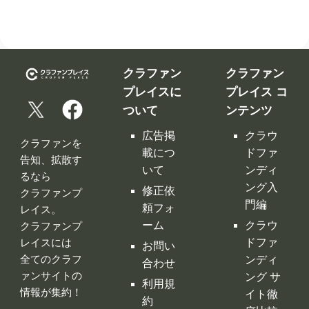
広告掲
クラウ
クラファンを
載につ
ドファ
告知、拡散す
いて
ンディ
るなら
ング入
修正依
クラファンプ
門編
頼フォ
レイス。
ーム
クラウ
クラファンプ
レイスには
ドファ
お問い
全てのクラフ
ンディ
合わせ
ァンサイトの
ング サ
利用規
情報が集約！
イト徹
約
底比較
［関連サイ
プライ
クラウ
ト］
バシー
ドファ
ポリシ
ンディ
ー
ング 人
特定商
気サイ
取引法
トラン