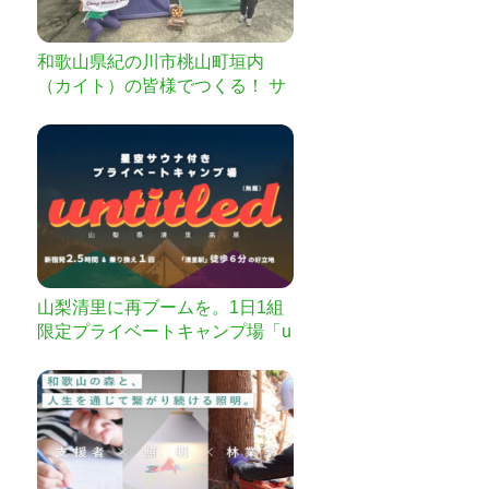
和歌山県紀の川市桃山町垣内
（カイト）の皆様でつくる！ サ
ウナがあるキャンプ場＆よろず
屋をより良い場所に！【ふるさ
と納税型】
山梨清里に再ブームを。1日1組
限定プライベートキャンプ場「u
ntitled」始動