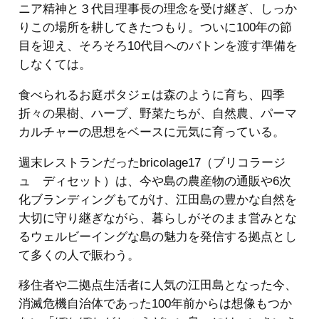
ニア精神と３代目理事長の理念を受け継ぎ、しっか
りこの場所を耕してきたつもり。ついに100年の節
目を迎え、そろそろ10代目へのバトンを渡す準備を
しなくては。
食べられるお庭ポタジェは森のように育ち、四季
折々の果樹、ハーブ、野菜たちが、自然農、パーマ
カルチャーの思想をベースに元気に育っている。
週末レストランだったbricolage17（ブリコラージ
ュ ディセット）は、今や島の農産物の通販や6次
化ブランディングもてがけ、江田島の豊かな自然を
大切に守り継ぎながら、暮らしがそのまま営みとな
るウェルビーイングな島の魅力を発信する拠点とし
て多くの人で賑わう。
移住者や二拠点生活者に人気の江田島となった今、
消滅危機自治体であった100年前からは想像もつか