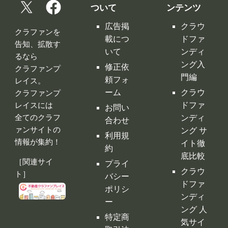
ついて
ンテンツ
広告掲
クラウ
クラファンを
載につ
ドファ
告知、拡散す
いて
ンディ
るなら
ング入
修正依
クラファンプ
門編
頼フォ
レイス。
ーム
クラウ
クラファンプ
レイスには
ドファ
お問い
全てのクラフ
ンディ
合わせ
ァンサイトの
ング サ
利用規
情報が集約！
イト徹
約
底比較
［関連サイ
プライ
クラウ
ト］
バシー
ドファ
ポリシ
ンディ
ー
ング 人
特定商
気サイ