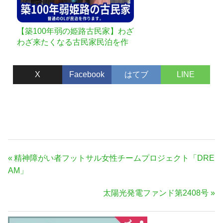
【築100年弱の姫路古民家】わざ
わざ来たくなる古民家民泊を作
る！
X
Facebook
はてブ
LINE
投
前
精神障がい者フットサル女性チームプロジェクト「DRE
稿
の
AM」
ナ
記
次
太陽光発電ファンド第2408号
事:
ビ
の
ゲ
記
ー