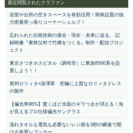
最近閲覧されたクラファン
浴室や台所の空きスペースを有効活用！簡単設置の強
力密着突っ張りコーナーシェルフ！
忘れられた伝統技術の過去・現在・未来に迫る。 記
録映像『東秩父村で竹縄をつくる』制作・配信プロジ
ェクト
東京さつきホスピタル（調布市）に東急8500系を設
置しよう！！
尾州ロリィタ×深澤翠 究極に上質なロリィタドレス
の製作
【偏光率96%】驚くほど水面のギラつきが消える！魚
が見えるプロ仕様偏光サングラス
濡れタオルも電気も必要ないレジ袋を3秒の瞬速で開
ける装置レブッカー