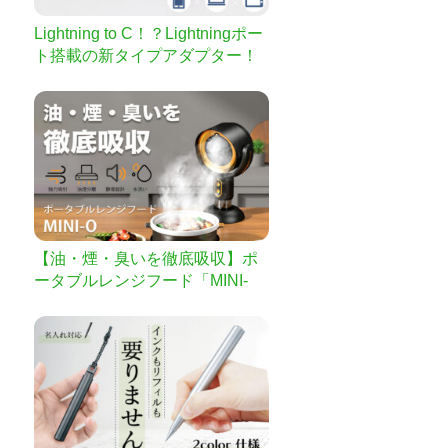
Lightning to C！？Lightningポー
ト搭載の新タイプアダプター！
わずか60g超小型炭化ケイ素アダ
プター「Alive」
【油・煙・臭いを徹底吸収】ポ
ータブルレンジフード「MINI-
O」