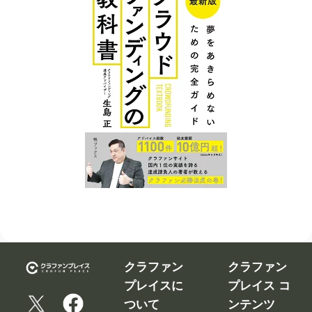
クラファン
クラファン
プレイスに
プレイス コ
ついて
ンテンツ
広告掲
クラウ
クラファンを
載につ
ドファ
告知、拡散す
いて
ンディ
るなら
ング入
修正依
クラファンプ
門編
頼フォ
レイス。
ーム
クラウ
クラファンプ