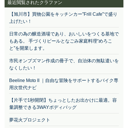
【旭川市】買物公園をキッチンカー”Frill Cafe”で盛り
上げたい！
日常の為の醸造酒場であり、おいしいをつくる基地で
もある。 手づくりビールとなごみ家庭料理“めろこ
と”を開業します。
市民オンブズマン作成の冊子で、自治体の無駄遣いを
なくしたい！
Beeline Moto II ｜自由な冒険をサポートするバイク専
用次世代ナビ
【片手で1秒開閉】ちょっとしたお出かけに最適。容
量調整できる3WAYボディバッグ
夢花火プロジェクト
ADAMON 65W | GaN充電器を超えた小型・軽量充電