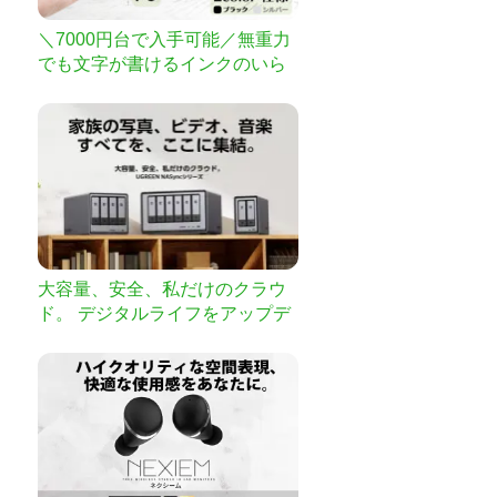
＼7000円台で入手可能／無重力
でも文字が書けるインクのいら
ない究極のペン！特殊金属で長
持ち・まるで鉛筆のような滑ら
かな書き心地の「EternPen」
大容量、安全、私だけのクラウ
ド。 デジタルライフをアップデ
ート！UGREEN NASyncシリー
ズがいよいよ日本上陸！