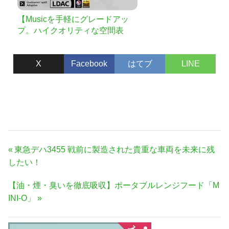
【Musicを手軽にグレードアッ
プ。ハイクオリティな空間表
現、快適な使用感を実現】完全
ワイヤレスイヤホン NEXIEM
X
Facebook
はてブ
LINE
（ネクシーム）
投
前
東急デハ3455 戦前に製造された貴重な車両を未来に残
稿
の
したい！
ナ
記
次
【油・煙・臭いを徹底吸収】ポータブルレンジフード「M
事:
ビ
の
INI-O」
ゲ
記
ー
事:
シ