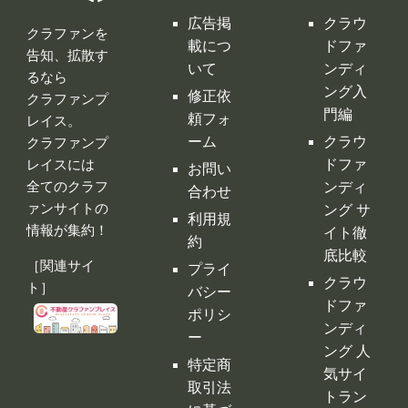
レイスには
ドファ
お問い
全てのクラフ
ンディ
合わせ
ァンサイトの
ング サ
利用規
情報が集約！
イト徹
約
底比較
［関連サイ
プライ
クラウ
ト］
バシー
ドファ
ポリシ
ンディ
ー
ング 人
特定商
気サイ
取引法
トラン
に基づ
キング
く表示
クラウ
運営会
ドファ
社
ンディ
ング代
行・コ