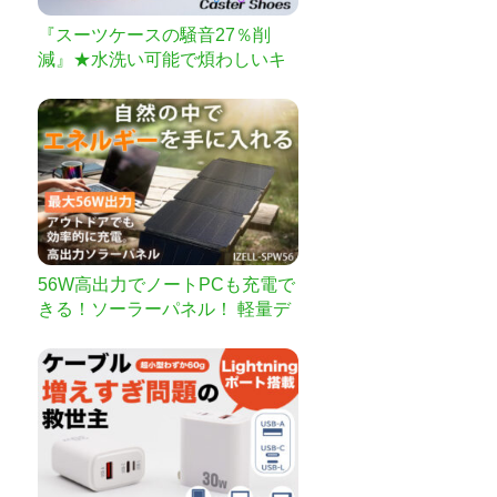
『スーツケースの騒音27％削
減』★水洗い可能で煩わしいキ
ャスター掃除とはおさらば★ス
ーツケースの衝撃や振動も軽減
出来て体への負担も減らせる
【Caster専用Shoes】
56W高出力でノートPCも充電で
きる！ソーラーパネル！ 軽量デ
ザインで持ち運び自在、Type-C
高速充電！