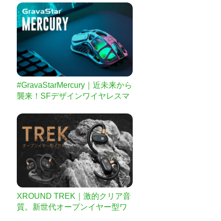
#GravaStarMercury｜近未来から
襲来！SFデザインワイヤレスマ
ウス
XROUND TREK｜激的クリア音
質。新世代オープンイヤー型ワ
イヤレスイヤホン