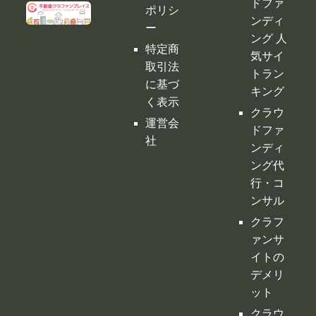
運営会
ドファ
社
ンディ
ング代
行・コ
ンサル
クラフ
ァンサ
イトの
デメリ
ット
クラウ
ドファ
ンディ
ングの
税金
購入型
クラウ