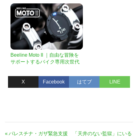
Beeline Moto II ｜自由な冒険を
サポートするバイク専用次世代
ナビ
X
Facebook
はてブ
LINE
投
前
パレスチナ・ガザ緊急支援 「天井のない監獄」にいる