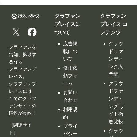
載につ
ドファ
告知、拡散す
いて
ンディ
るなら
ング入
修正依
クラファンプ
門編
頼フォ
レイス。
ーム
クラウ
クラファンプ
レイスには
ドファ
お問い
全てのクラフ
ンディ
合わせ
ァンサイトの
ング サ
利用規
情報が集約！
イト徹
約
底比較
［関連サイ
プライ
クラウ
ト］
バシー
ドファ
ポリシ
ンディ
ー
ング 人
特定商
気サイ
取引法
トラン
に基づ
キング
く表示
クラウ