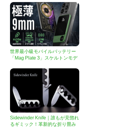
世界最小級モバイルバッテリー
「Mag Plate 3」スケルトンモデ
ルで再登場！
Sidewinder Knife｜誰もが見惚れ
るギミック！革新的な折り畳み
ナイフ