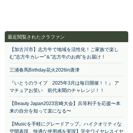
最近閲覧されたクラファン
【加古川市】志方牛で地域を活性化！ご家族で楽し
む”志方牛カレー”＆”志方牛のお肉”をお届け！
三浦春馬Birthday花火2026in唐津
『いとうのライブ 2025年3月は毎日開催！！』 ア
マチュアお笑い 前代未聞のチャレンジ！！
【Beauty Japan2023宮崎大会】兵等利子を応援〜本
来の自分を知って楽になる〜
【Musicを手軽にグレードアップ。ハイクオリティな
空間表現、快適な使用感を実現】完全ワイヤレスイヤ
ホン NEXIEM（ネクシーム）