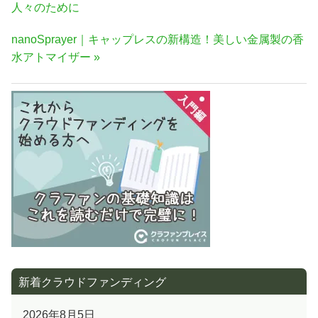
稿
の
人々のために
ナ
記
次
nanoSprayer｜キャップレスの新構造！美しい金属製の香
事:
ビ
の
水アトマイザー
ゲ
記
ー
事:
シ
ョ
ン
新着クラウドファンディング
2026年8月5日