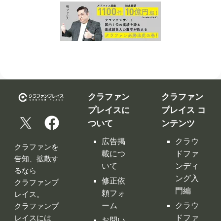
クラファン
クラファン
プレイスに
プレイス コ
ついて
ンテンツ
広告掲
クラウ
クラファンを
載につ
ドファ
告知、拡散す
いて
ンディ
るなら
ング入
修正依
クラファンプ
門編
頼フォ
レイス。
ーム
クラウ
クラファンプ
レイスには
ドファ
お問い
全てのクラフ
ンディ
合わせ
ァンサイトの
ング サ
利用規