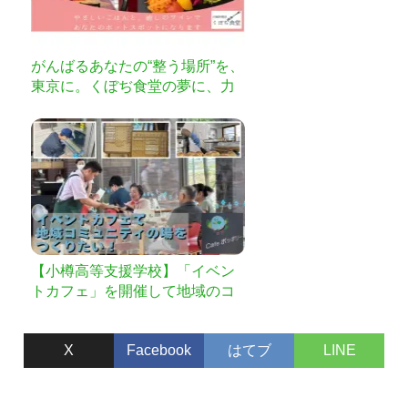
がんばるあなたの“整う場所”を、
東京に。くぼぢ食堂の夢に、力
を貸してください！
【小樽高等支援学校】「イベン
トカフェ」を開催して地域のコ
ミュニティの場を！
X
Facebook
はてブ
LINE