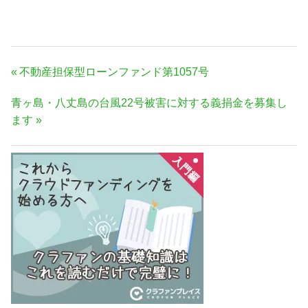
投
前
不動産担保型ローンファンド第1057号
稿
の
次
青ヶ島・八丈島の台風22号被害に対する義捐金を募集し
ナ
記
の
ます
事:
ビ
記
ゲ
事:
ー
シ
ョ
ン