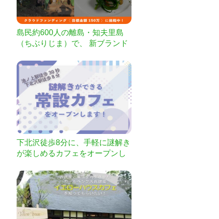
島民約600人の離島・知夫里島
（ちぶりじま）で、 新ブランド
地鶏「知夫軍鶏」の処理場を造
る
下北沢徒歩8分に、手軽に謎解き
が楽しめるカフェをオープンし
ます！