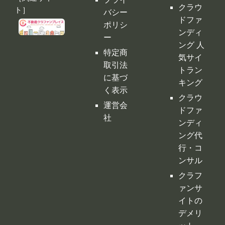
クラウ
ト］
バシー
ドファ
ポリシ
ンディ
ー
ング 人
特定商
気サイ
取引法
トラン
に基づ
キング
く表示
クラウ
運営会
ドファ
社
ンディ
ング代
行・コ
ンサル
クラフ
ァンサ
イトの
デメリ