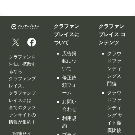
クラファン
クラファン
プレイスに
プレイス コ
ついて
ンテンツ
広告掲
クラウ
クラファンを
載につ
ドファ
告知、拡散す
いて
ンディ
るなら
ング入
修正依
クラファンプ
門編
頼フォ
レイス。
ーム
クラウ
クラファンプ
レイスには
ドファ
お問い
全てのクラフ
ンディ
合わせ
ァンサイトの
ング サ
利用規
情報が集約！
イト徹
約
底比較
［関連サイ
プライ