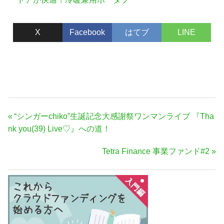
ルエアコン
X
Facebook
はてブ
LINE
投
前
“シンガーchiko”生誕記念大感謝祭ワンマンライブ 『Tha
稿
の
nk you(39) Live♡』への道！
ナ
記
次
Tetra Finance 事業ファンド#2
事:
ビ
の
ゲ
記
ー
事:
シ
ョ
ン