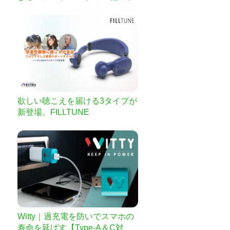
ザインで持ち運び自在、Type-C
高速充電！
欲しい聴こえを届ける3タイプが
新登場。FILLTUNE
Witty｜過充電を防いでスマホの
寿命を延ばす【Type-A＆C対