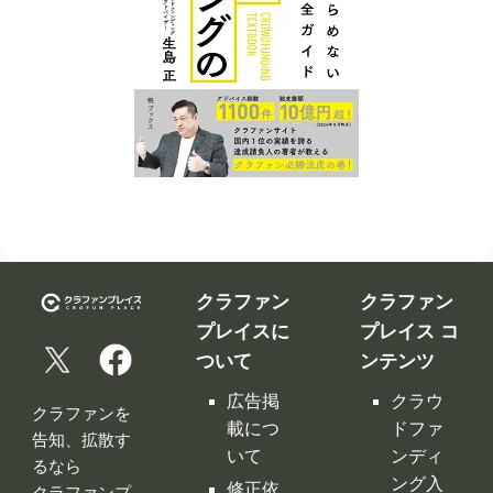
クラファン
クラファン
プレイスに
プレイス コ
ついて
ンテンツ
広告掲
クラウ
クラファンを
載につ
ドファ
告知、拡散す
いて
ンディ
るなら
ング入
修正依
クラファンプ
門編
頼フォ
レイス。
ーム
クラウ
クラファンプ
レイスには
ドファ
お問い
全てのクラフ
ンディ
合わせ
ァンサイトの
ング サ
利用規
情報が集約！
イト徹
約