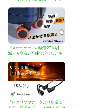
快適にするクリップ
『スーツケースの騒音27％削
減』★水洗い可能で煩わしいキ
ャスター掃除とはおさらば★ス
ーツケースの衝撃や振動も軽減
出来て体への負担も減らせる
【Caster専用Shoes】
「ひとりサウナ」をより快適に
サウナ対応イヤホン sauna stone