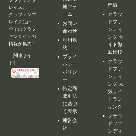
底比較
［関連サイ
プライ
クラウ
ト］
バシー
ドファ
ポリシ
ンディ
ー
ング 人
特定商
気サイ
取引法
トラン
に基づ
キング
く表示
クラウ
運営会
ドファ
社
ンディ
ング代
行・コ
ンサル
クラフ
ァンサ
イトの