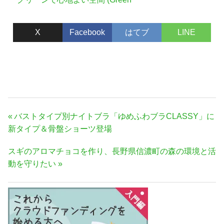
mood)
X
Facebook
はてブ
LINE
投
前
バストタイプ別ナイトブラ「ゆめふわブラCLASSY」に
稿
の
新タイプ＆骨盤ショーツ登場
ナ
記
次
スギのアロマチョコを作り、長野県信濃町の森の環境と活
事:
ビ
の
動を守りたい
ゲ
記
ー
事:
シ
ョ
ン