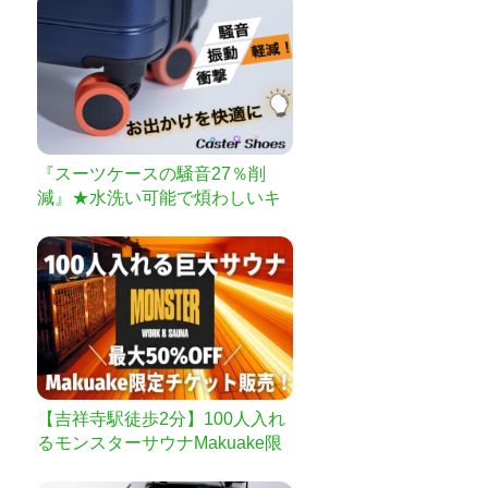
『スーツケースの騒音27％削
減』★水洗い可能で煩わしいキ
ャスター掃除とはおさらば★ス
ーツケースの衝撃や振動も軽減
出来て体への負担も減らせる
【Caster専用Shoes】
【吉祥寺駅徒歩2分】100人入れ
るモンスターサウナMakuake限
定チケット販売