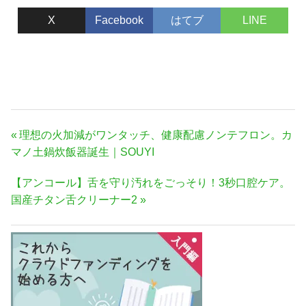
X
Facebook
はてブ
LINE
投
前
理想の火加減がワンタッチ、健康配慮ノンテフロン。カ
稿
の
マノ土鍋炊飯器誕生｜SOUYI
ナ
記
次
【アンコール】舌を守り汚れをごっそり！3秒口腔ケア。
事:
ビ
の
国産チタン舌クリーナー2
ゲ
記
ー
事:
シ
ョ
ン