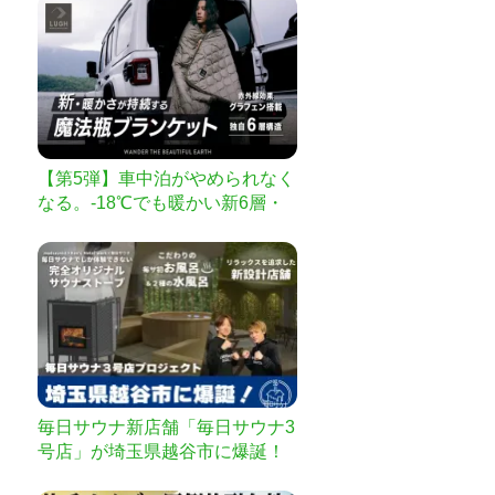
【第5弾】車中泊がやめられなく
なる。-18℃でも暖かい新6層・
魔法瓶ブランケット
毎日サウナ新店舗「毎日サウナ3
号店」が埼玉県越谷市に爆誕！