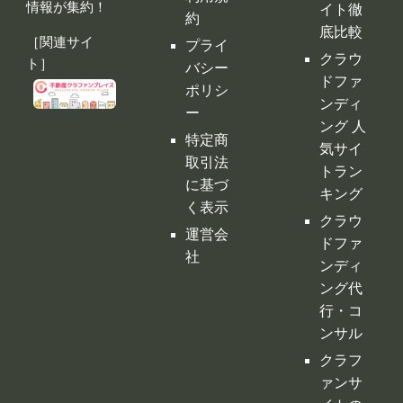
情報が集約！
イト徹
約
底比較
［関連サイ
プライ
クラウ
ト］
バシー
ドファ
ポリシ
ンディ
ー
ング 人
特定商
気サイ
取引法
トラン
に基づ
キング
く表示
クラウ
運営会
ドファ
社
ンディ
ング代
行・コ
ンサル
クラフ
ァンサ