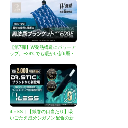
【第7弾】W発熱構造にパワーア
ップ。−28℃でも暖かい新6層・
魔法瓶ブランケット
iLESS｜【紙巻の口当たり】吸
いごたえ成分シガノン配合の新
感覚VAPE