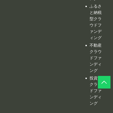
ふるさ
と納税
型クラ
ウドフ
ァンデ
ィング
不動産
クラウ
ドファ
ンディ
ング
投資型
クラウ
ドファ
ンディ
ング